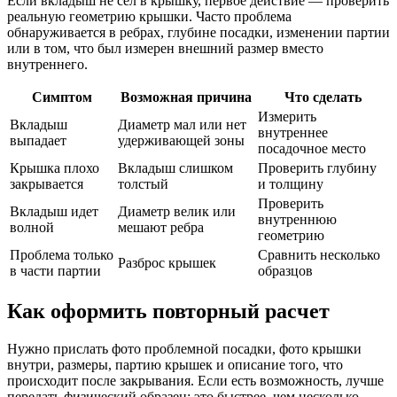
Если вкладыш не сел в крышку, первое действие — проверить
реальную геометрию крышки. Часто проблема
обнаруживается в ребрах, глубине посадки, изменении партии
или в том, что был измерен внешний размер вместо
внутреннего.
Симптом
Возможная причина
Что сделать
Измерить
Вкладыш
Диаметр мал или нет
внутреннее
выпадает
удерживающей зоны
посадочное место
Крышка плохо
Вкладыш слишком
Проверить глубину
закрывается
толстый
и толщину
Проверить
Вкладыш идет
Диаметр велик или
внутреннюю
волной
мешают ребра
геометрию
Проблема только
Сравнить несколько
Разброс крышек
в части партии
образцов
Как оформить повторный расчет
Нужно прислать фото проблемной посадки, фото крышки
внутри, размеры, партию крышек и описание того, что
происходит после закрывания. Если есть возможность, лучше
передать физический образец: это быстрее, чем несколько