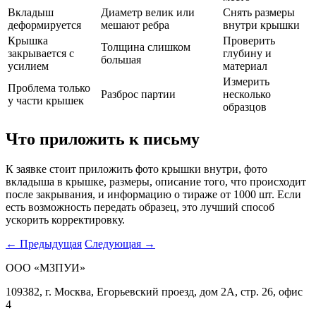
Вкладыш
Диаметр велик или
Снять размеры
деформируется
мешают ребра
внутри крышки
Крышка
Проверить
Толщина слишком
закрывается с
глубину и
большая
усилием
материал
Измерить
Проблема только
Разброс партии
несколько
у части крышек
образцов
Что приложить к письму
К заявке стоит приложить фото крышки внутри, фото
вкладыша в крышке, размеры, описание того, что происходит
после закрывания, и информацию о тираже от 1000 шт. Если
есть возможность передать образец, это лучший способ
ускорить корректировку.
← Предыдущая
Следующая →
ООО «МЗПУИ»
109382, г. Москва, Егорьевский проезд, дом 2А, стр. 26, офис
4